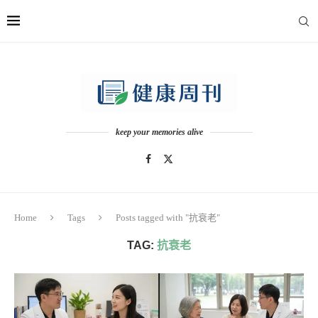
keep your memories alive
Home
Tags
Posts tagged with "抗衰老"
TAG:
抗衰老