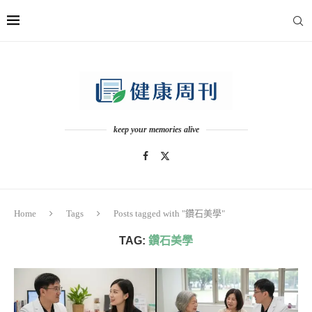
keep your memories alive
Home
Tags
Posts tagged with "鑽石美學"
TAG:
鑽石美學