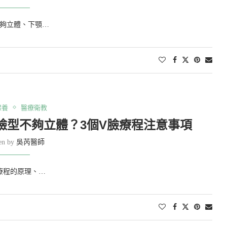
夠立體、下顎…
保養
醫療衛教
臉型不夠立體？3個V臉療程注意事項
ten by
吳芮醫師
療程的原理、…