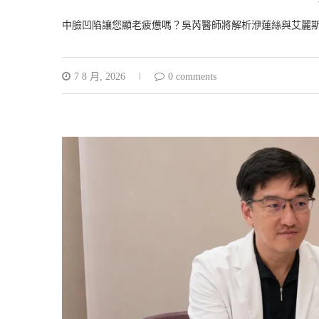
中臉凹陷讓您顯老疲憊嗎？吳芮醫師將解析洢蓮絲與艾麗
7 8 月, 2026
0 comments