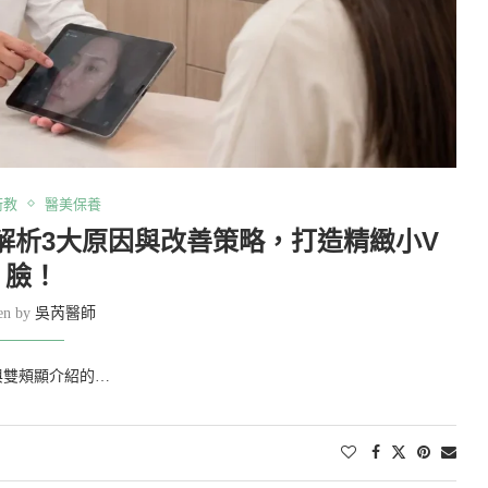
衛教
醫美保養
解析3大原因與改善策略，打造精緻小V
臉！
ten by
吳芮醫師
與雙頰顯介紹的…