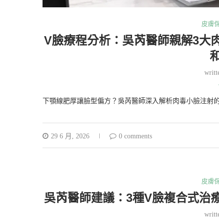
皮膚
V臉療程分析：吳芮醫師親解3大
writ
下顎線肥厚讓臉型偏方？吳芮醫師深入解析肉毒小臉注射的
29 6 月, 2026
0 comments
皮膚
吳芮醫師建議：3種V臉複合式治
writ