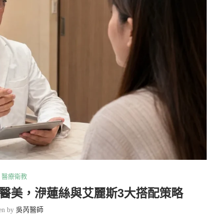
醫療衛教
醫美，洢蓮絲與艾麗斯3大搭配策略
ten by
吳芮醫師