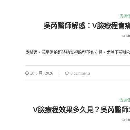
皮膚
吳芮醫師解惑：V臉療程會
writ
吳醫師，我平常拍照時總覺得臉型不夠立體，尤其下顎線
28 6 月, 2026
0 comments
皮膚
V臉療程效果多久見？吳芮醫師
writ