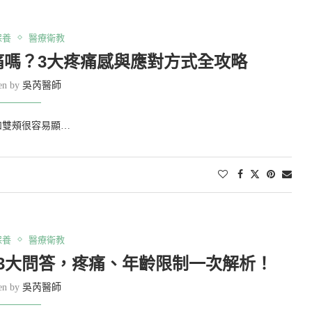
保養
醫療衛教
痛嗎？3大疼痛感與應對方式全攻略
ten by
吳芮醫師
和雙頰很容易顯…
保養
醫療衛教
3大問答，疼痛、年齡限制一次解析！
ten by
吳芮醫師