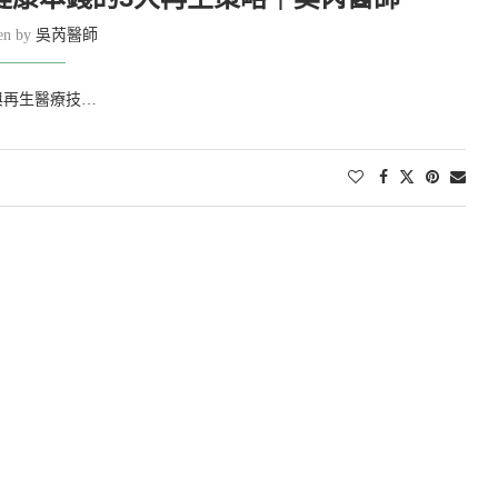
ten by
吳芮醫師
與再生醫療技…