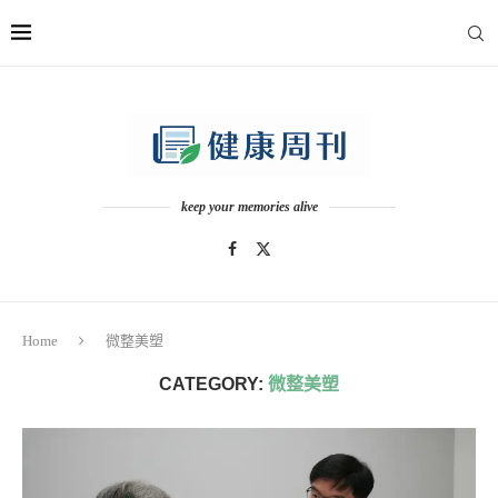
keep your memories alive
Home
微整美塑
CATEGORY:
微整美塑