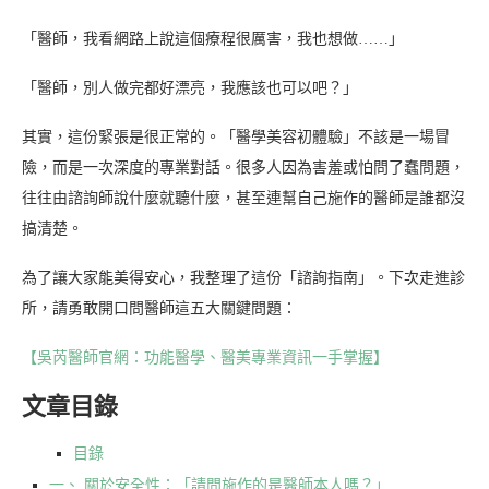
「醫師，我看網路上說這個療程很厲害，我也想做……」
「醫師，別人做完都好漂亮，我應該也可以吧？」
其實，這份緊張是很正常的。「醫學美容初體驗」不該是一場冒
險，而是一次深度的專業對話。很多人因為害羞或怕問了蠢問題，
往往由諮詢師說什麼就聽什麼，甚至連幫自己施作的醫師是誰都沒
搞清楚。
為了讓大家能美得安心，我整理了這份「諮詢指南」。下次走進診
所，請勇敢開口問醫師這五大關鍵問題：
【吳芮醫師官網：功能醫學、醫美專業資訊一手掌握】
文章目錄
目錄
一、 關於安全性：「請問施作的是醫師本人嗎？」