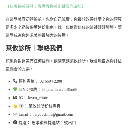
【皮膚保養漫談：專家教你養出健康光澤肌】
在醫學美容初體驗前，先對自己誠實：你最想改善什麼？你的預算
是多少？然後帶著這份指南，找一位值得信任的醫師好好聊聊。讓
醫學成為你追求美麗最強大的後盾。
萊攸診所｜聯絡我們
如果你對醫美有任何疑問，歡迎來到萊攸診所，我會親自為你評估
最適合的方案。
預約專線： 02 6604 2208
LINE 預約： https://lin.ee/tbB5ndP
IG： loveu_clinic
FB： 萊攸診所粉絲專頁
Email： laiyouclinic@gmail.com
捷運： 忠孝復興捷運站 1 號出口