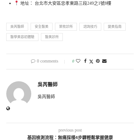
地址： 台北市大安區忠孝東路三段249之1號8樓
吳芮醫師
安全醫美
萊攸診所
諮詢技巧
變美指南
醫學美容初體驗
醫美診所
0 comments
0
吳芮醫師
吳芮醫師
previous post
基因檢測流程：無痛採樣4步驟輕鬆掌握健康