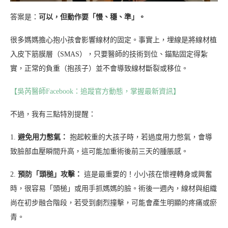
答案是：
可以，但動作要「慢、穩、準」。
很多媽媽擔心抱小孩會影響線材的固定。事實上，埋線是將線材植
入皮下筋膜層（SMAS），只要醫師的技術到位、錨點固定得紮
實，正常的負重（抱孩子）並不會導致線材斷裂或移位。
【吳芮醫師Facebook：追蹤官方動態，掌握最新資訊】
不過，我有三點特別提醒：
1.
避免用力憋氣：
抱起較重的大孩子時，若過度用力憋氣，會導
致臉部血壓瞬間升高，這可能加重術後前三天的腫脹感。
2.
預防「頭槌」攻擊：
這是最重要的！小小孩在懷裡轉身或興奮
時，很容易「頭槌」或用手抓媽媽的臉。術後一週內，線材與組織
尚在初步融合階段，若受到劇烈撞擊，可能會產生明顯的疼痛或瘀
青。