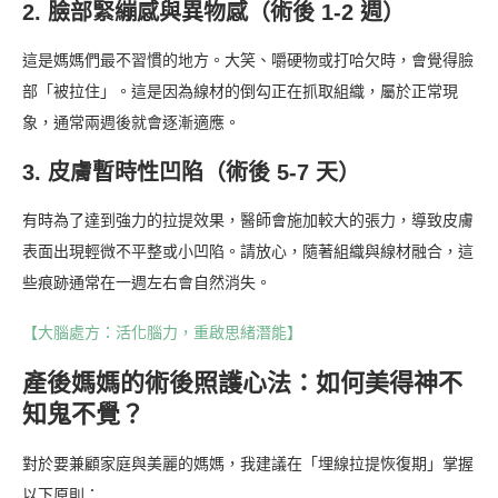
2. 臉部緊繃感與異物感（術後 1-2 週）
這是媽媽們最不習慣的地方。大笑、嚼硬物或打哈欠時，會覺得臉
部「被拉住」。這是因為線材的倒勾正在抓取組織，屬於正常現
象，通常兩週後就會逐漸適應。
3. 皮膚暫時性凹陷（術後 5-7 天）
有時為了達到強力的拉提效果，醫師會施加較大的張力，導致皮膚
表面出現輕微不平整或小凹陷。請放心，隨著組織與線材融合，這
些痕跡通常在一週左右會自然消失。
【大腦處方：活化腦力，重啟思緒潛能】
產後媽媽的術後照護心法：如何美得神不
知鬼不覺？
對於要兼顧家庭與美麗的媽媽，我建議在「埋線拉提恢復期」掌握
以下原則：