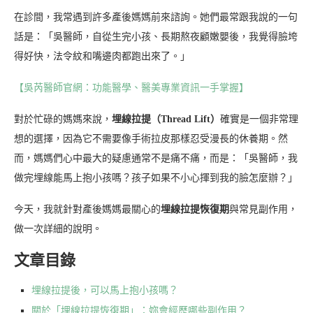
在診間，我常遇到許多產後媽媽前來諮詢。她們最常跟我說的一句
話是：「吳醫師，自從生完小孩、長期熬夜顧嫩嬰後，我覺得臉垮
得好快，法令紋和嘴邊肉都跑出來了。」
【吳芮醫師官網：功能醫學、醫美專業資訊一手掌握】
對於忙碌的媽媽來說，
埋線拉提（Thread Lift）
確實是一個非常理
想的選擇，因為它不需要像手術拉皮那樣忍受漫長的休養期。然
而，媽媽們心中最大的疑慮通常不是痛不痛，而是：「吳醫師，我
做完埋線能馬上抱小孩嗎？孩子如果不小心揮到我的臉怎麼辦？」
今天，我就針對產後媽媽最關心的
埋線拉提恢復期
與常見副作用，
做一次詳細的說明。
文章目錄
埋線拉提後，可以馬上抱小孩嗎？
關於「埋線拉提恢復期」：妳會經歷哪些副作用？