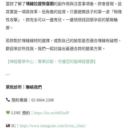
當妳了解了
埋線拉提恢復期
的副作用與注意事項後，妳會發現，這
其實是一項高效率、低負擔的投資。只要避開孩子的第一波「物理
性攻擊」，妳完全可以一邊育兒，一邊悄悄找回懷孕前的緊緻輪
廓。
若妳對於埋線線材的選擇，或對自己的臉型是否適合埋線有疑問，
歡迎來診所找我，我們一起討論出最適合妳的變美方案。
【神經醫學中心：專業診斷，守護您的腦神經健康】
—
萊攸診所｜聯絡我們
預約專線：02 6604 2208
LINE 預約：
https://lin.ee/tbB5ndP
IG：
https://www.instagram.com/loveu_clinic/