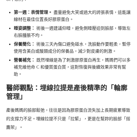
第一週：表情管理。
盡量避免大笑或過大的誇張表情，這能讓
線材在最佳位置長好膠原蛋白。
睡姿調整：
術後一週建議仰睡，避免側睡壓迫到臉部，導致左
右臉腫脹不均。
保養簡化：
術後三天內傷口避免碰水，洗臉動作要輕柔，暫停
使用含美白或酸類成分的保養品，減少對皮膚的刺激。
營養補充：
既然埋線是為了刺激膠原蛋白再生，媽媽們可以多
補充維他命 C 和優質蛋白質，這對恢復與後續效果非常有幫
助。
醫師觀點：埋線拉提是產後精準的「輪廓
管理」
產後媽媽的臉部鬆弛，往往是因為膠原蛋白流失加上長期疲累導致
的支撐力不足。埋線拉提不只是「拉緊」，更是在幫妳的臉部「搭
鷹架」。