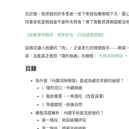
在診間，我常遇到許多患者一坐下來就指著眼睛下方，憂
同事卻老是問我是不是昨天熬夜？擦了無數昂貴眼霜都沒
【營養醫學醫師：精準飲食，打造健康體魄】
這兩坨讓人困擾的「肉」，正是老化的頭號殺手——眼袋
高、且能真正做到「隱形無痕」的療程：
內開消除眼袋
。
目錄
為什麼「內開消除眼袋」能成為藏住年齡的秘密？
1. 隱形切口，外觀無痕
2. 脂肪重置，一魚兩吃（改善淚溝）
3. 恢復期短，術後自然
療程深度解析：內開手術是怎麼做的？
第一階段：術前結構評估
第二階段：精密手術過程