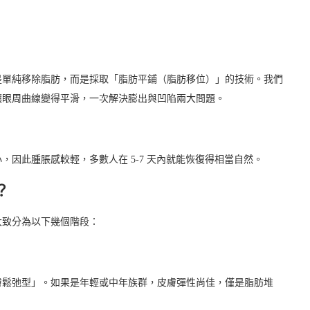
是單純移除脂肪，而是採取「脂肪平鋪（脂肪移位）」的技術。我們
讓眼周曲線變得平滑，一次解決膨出與凹陷兩大問題。
因此腫脹感較輕，多數人在 5-7 天內就能恢復得相當自然。
？
大致分為以下幾個階段：
膚鬆弛型」。如果是年輕或中年族群，皮膚彈性尚佳，僅是脂肪堆