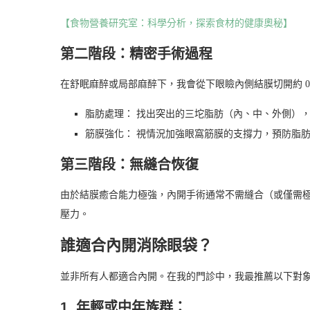
【食物營養研究室：科學分析，探索食材的健康奧秘】
第二階段：精密手術過程
在舒眠麻醉或局部麻醉下，我會從下眼瞼內側結膜切開約 0.
脂肪處理： 找出突出的三坨脂肪（內、中、外側）
筋膜強化： 視情況加強眼窩筋膜的支撐力，預防脂
第三階段：無縫合恢復
由於結膜癒合能力極強，內開手術通常不需縫合（或僅需
壓力。
誰適合內開消除眼袋？
並非所有人都適合內開。在我的門診中，我最推薦以下對
1. 年輕或中年族群：