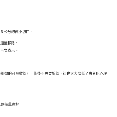
5 公分的微小切口。
，適量移除。
肪再次膨出。
極細微的可吸收線），術後不需要拆線，這也大大降低了患者的心理
象選擇此療程：