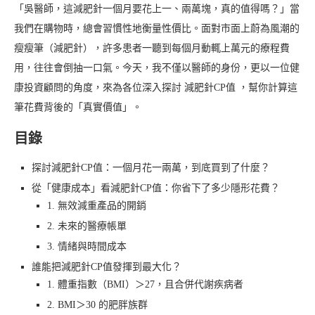
「吳醫師，這減肥針一個月要花上一、兩萬塊，真的值得嗎？」當
我們在購物時，總會習慣性地衡量性價比。面對市面上蔚為風潮的
瘦瘦筆（減肥針），許多患者一聽到每個月動輒上萬元的療程費
用，往往會倒抽一口氣。今天，我不僅以醫師的身份，更以一位健
康投資顧問的角度，來為各位深入探討 減肥針CP值 ，幫你計算這
筆花費背後的「真實價值」。
目錄
探討減肥針CP值：一個月花一兩萬，到底買到了什麼？
從「健康成本」看減肥針CP值：你省下了多少隱形花費？
1. 無效減重產品的開銷
2. 未來的醫療帳單
3. 情緒與時間成本
誰能把減肥針CP值發揮到最大化？
1. 體重指數（BMI）＞27，且合併代謝疾病者
2. BMI＞30 的肥胖族群