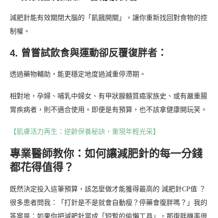
減肥針能有效關閉大腦的「飢餓開關」，讓你重新找回對食物的控
制權。
4. 曾嘗試飲食與運動卻反覆復胖者：
透過藥物輔助，能更穩定地度過減重停滯期。
相對地，孕婦、哺乳中婦女、有甲狀腺髓質癌家族史、或有嚴重腸
胃疾病者，則不適合使用。即便是有預算，也不該拿健康開玩笑。
【肌膚活力再生：逆齡保養秘訣，重現年輕光采】
專業醫師教你：如何讓減肥針的每一分錢
都花得值得？
既然決定投入這筆預算，該怎麼做才能獲得最高的 減肥針CP值 ？
很多患者問我：「打針是不是就會自動瘦？停藥會復胖嗎？」我的
答案是：如果你把減肥針當成「短暫的偷懶工具」，那復胖機率很