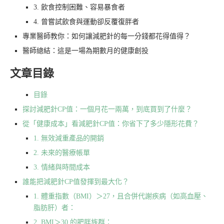
3. 飲食控制困難、容易暴食者
4. 曾嘗試飲食與運動卻反覆復胖者
專業醫師教你：如何讓減肥針的每一分錢都花得值得？
醫師總結：這是一場為期數月的健康創投
文章目錄
目錄
探討減肥針CP值：一個月花一兩萬，到底買到了什麼？
從「健康成本」看減肥針CP值：你省下了多少隱形花費？
1. 無效減重產品的開銷
2. 未來的醫療帳單
3. 情緒與時間成本
誰能把減肥針CP值發揮到最大化？
1. 體重指數（BMI）＞27，且合併代謝疾病（如高血壓、
脂肪肝）者：
2. BMI＞30 的肥胖族群：