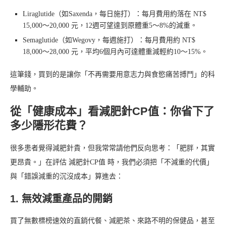
Liraglutide（如Saxenda，每日施打）：每月費用約落在 NT$
15,000～20,000 元，12週可望達到原體重5～8%的減重。
Semaglutide（如Wegovy，每週施打）：每月費用約 NT$
18,000～28,000 元，平均6個月內可達體重減輕約10～15%。
這筆錢，買到的是讓你「不再需要用意志力與食慾痛苦搏鬥」的科
學輔助。
從「健康成本」看減肥針CP值：你省下了
多少隱形花費？
很多患者覺得減肥針貴，但我常常請他們反向思考：「肥胖，其實
更昂貴。」在評估 減肥針CP值 時，我們必須把「不減重的代價」
與「錯誤減重的沉沒成本」算進去：
1. 無效減重產品的開銷
買了無數標榜速效的直銷代餐、減肥茶、來路不明的保健品，甚至