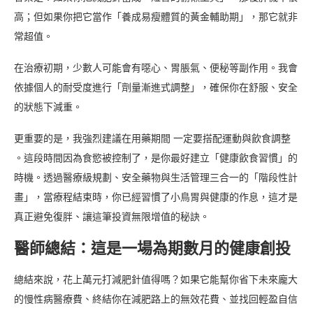
高；但如果你把它當作「養成易瘦體質的黃金輔助期」，那它就非
常超值。
在治療初期，少數人可能會有噁心、胃脹氣、便秘等副作用。我會
依據個人的耐受度進行「劑量漸進式調整」，確保你在舒服、安全
的狀態下減重。
更重要的是，我強烈建議在用藥期間 一定要搭配運動與飲食調整
。這段時間因為食慾被控制了，是你最好建立「健康飲食習慣」的
時機。透過醫療級規劃、安全藥物與生活管理三合一的「階段性計
畫」，當療程結束時，你已經習慣了小鳥胃與健康的作息，這才是
真正避免復胖、讓這筆投資無限增值的秘訣。
醫師總結：這是一場為期數月的健康創投
總結來說，花上萬元打減肥針值得嗎？如果它能幫你省下未來龐大
的慢性病醫療費、終結你在減肥路上的無效花費、並找回輕盈自信