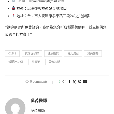
Email：laiyouclinic@gmail.com
捷運：忠孝復興捷運站 1 號出口
地址：台北市大安區忠孝東路三段249之1號8樓
*歡迎到診所免費諮詢，我們為您分析各種醫美療程，並且提供您
最適合的方案！*
GLP-1
代謝症候群
健康投資
台北減肥
吳芮醫師
減肥針CP值
瘦瘦筆
萊攸診所
0 comments
0
吳芮醫師
吳芮醫師