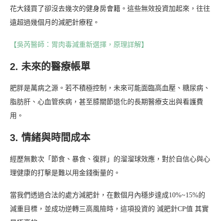
花大錢買了卻沒去幾次的健身房會籍。這些無效投資加起來，往往
遠超過幾個月的減肥針療程。
【吳芮醫師：胃肉毒減重新選擇，原理詳解】
2. 未來的醫療帳單
肥胖是萬病之源。若不積極控制，未來可能面臨高血壓、糖尿病、
脂肪肝、心血管疾病，甚至膝關節退化的長期醫療支出與看護費
用。
3. 情緒與時間成本
經歷無數次「節食、暴食、復胖」的溜溜球效應，對於自信心與心
理健康的打擊是難以用金錢衡量的。
當我們透過合法的處方減肥針，在數個月內穩步達成10%~15%的
減重目標，並成功逆轉三高風險時，這項投資的 減肥針CP值 其實