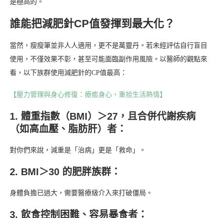
是極高的。
誰能把減肥針CP值發揮到最大化？
當然，瘦瘦筆並非人人適用，更不是萬靈丹。若未經評估自行盲目
使用，不僅效果不彰，甚至可能面臨副作用風險。以醫師的觀點來
看，以下族群使用減肥針的CP值最高：
【壓力管理與身心修復：療癒身心，重拾生活熱情】
1. 體重指數（BMI）＞27，且合併代謝疾病
（如高血壓、脂肪肝）者：
對你們來說，減重是「治病」更是「救命」。
2. BMI＞30 的肥胖族群：
身體負擔已過大，需要醫療級介入來打破僵局。
3. 飲食控制困難、容易暴食者：