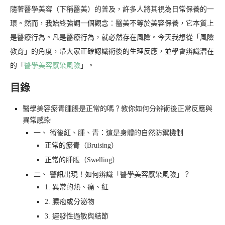
隨著醫學美容（下稱醫美）的普及，許多人將其視為日常保養的一
環。然而，我始終強調一個觀念：醫美不等於美容保養，它本質上
是醫療行為。凡是醫療行為，就必然存在風險。今天我想從「風險
教育」的角度，帶大家正確認識術後的生理反應，並學會辨識潛在
的「
醫學美容感染風險
」。
目錄
醫學美容瘀青腫脹是正常的嗎？教你如何分辨術後正常反應與
異常感染
一、 術後紅、腫、青：這是身體的自然防禦機制
正常的瘀青（Bruising）
正常的腫脹（Swelling）
二、 警訊出現！如何辨識「醫學美容感染風險」？
1. 異常的熱、痛、紅
2. 膿疱或分泌物
3. 遲發性過敏與結節