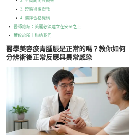
2. 主動詢問與觀察
3. 遵循術後衛教
4. 選擇合格機構
醫師總結：美麗必須建立在安全之上
萊攸診所｜聯絡我們
醫學美容瘀青腫脹是正常的嗎？教你如何
分辨術後正常反應與異常感染