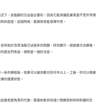
情況下，皮脂腺的分泌是必要的，因為它能保護肌膚表面不受外界環
粉刺和痘痘。這個時候，藍雷射就能發揮作用。
，這有助於改善油脂分泌過多的問題。研究顯示，經過幾次治療後，
膚的朋友們來說，絕對是一個好消息。
成一系列療程後，效果可以維持數月到半年以上。之後，你可以根據
皮膚的健康狀態。
過加速老廢角質的代謝，藍雷射能有效減少閉鎖型粉刺和粉瘤的生