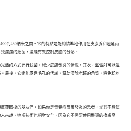
，通常在400到450納米之間。它的特點是能夠精準地作用在皮脂腺和痤瘡丙
導致痘痘的細菌，還能有效控制皮脂的分泌。
過光熱的方式進行殺菌，減少皮膚發炎的情況。其次，藍雷射可以溫
泌。最後，它還能促進毛孔的代謝，幫助清除老舊的角質，避免粉刺
頭反覆困擾的朋友們。如果你是青春痘反覆發炎的患者，尤其不想使
的人來說，這項技術也相對安全，因為它不需要使用酸類的換膚產