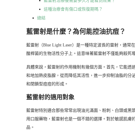
藍雷射治療後需要多久才能看到效果？
這種治療會有傷口或恢復期嗎？
總結
藍雷射是什麼？為何能控油抗痘？
藍雷射（Blue Light Laser）是一種特定波長的雷射
酸桿菌的生物活性分子上。這意味著藍雷射不僅能夠殺死
具體來說，藍雷射的作用機制有幾個方面。首先，它能透
和地加熱皮脂腺，從而降低其活性，進一步抑制油脂的分
和閉鎖型痘痘的形成。
藍雷射的適用對象
藍雷射特別適合那些常常出現油光滿面、粉刺、白頭或黑
用口服藥物，藍雷射也是一個不錯的選擇。對於敏感肌膚
品。