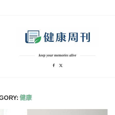
keep your memories alive
GORY:
健康