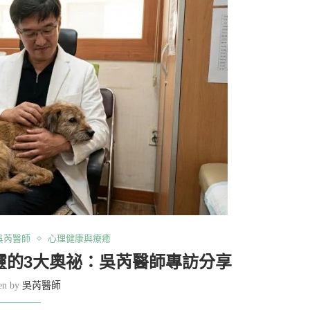
吳芮醫師
心理健康與療癒
靈的3大奧祕：吳芮醫師專訪分享
ten by
吳芮醫師