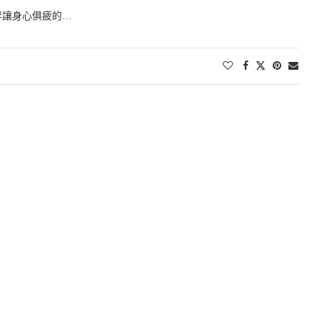
伴讓身心俱疲的…