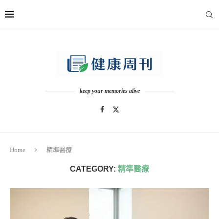
keep your memories alive
Home
精準醫療
CATEGORY:
精準醫療