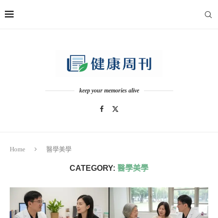
keep your memories alive
Home
醫學美學
CATEGORY:
醫學美學