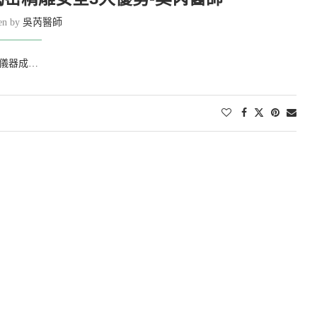
ten by
吳芮醫師
波儀器成…