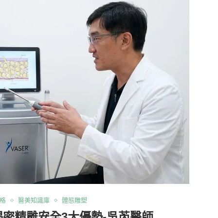
格
醫美知識庫
體態雕塑
密精雕安全3大優勢-吳芮醫師