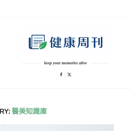
keep your memories alive
RY:
醫美知識庫