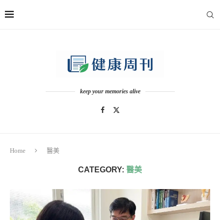
keep your memories alive
Home
醫美
CATEGORY:
醫美