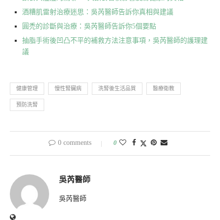
酒糟肌雷射治療迷思：吳芮醫師告訴你真相與建議
圓禿的診斷與治療：吳芮醫師告訴你5個要點
抽脂手術後凹凸不平的補救方法注意事項，吳芮醫師的護理建
議
健康管理
慢性腎臟病
洗腎後生活品質
醫療衛教
預防洗腎
0 comments
0
吳芮醫師
吳芮醫師