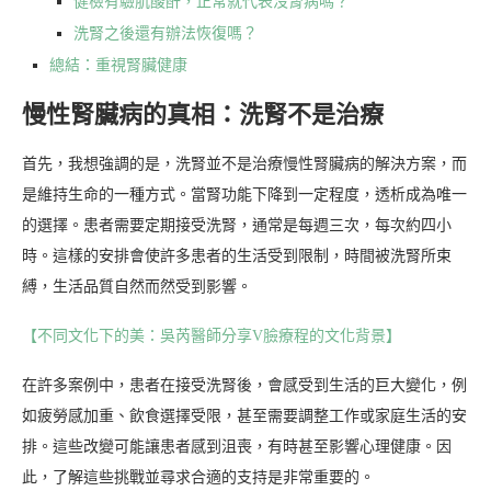
健檢有驗肌酸酐，正常就代表沒腎病嗎？
洗腎之後還有辦法恢復嗎？
總結：重視腎臟健康
慢性腎臟病的真相：洗腎不是治療
首先，我想強調的是，洗腎並不是治療慢性腎臟病的解決方案，而
是維持生命的一種方式。當腎功能下降到一定程度，透析成為唯一
的選擇。患者需要定期接受洗腎，通常是每週三次，每次約四小
時。這樣的安排會使許多患者的生活受到限制，時間被洗腎所束
縛，生活品質自然而然受到影響。
【不同文化下的美：吳芮醫師分享V臉療程的文化背景】
在許多案例中，患者在接受洗腎後，會感受到生活的巨大變化，例
如疲勞感加重、飲食選擇受限，甚至需要調整工作或家庭生活的安
排。這些改變可能讓患者感到沮喪，有時甚至影響心理健康。因
此，了解這些挑戰並尋求合適的支持是非常重要的。