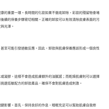
健康的重要一環。長時間的化妝如果不徹底卸除，彩妝的殘留物會堵
與後續的保養步驟密切相關。正確的卸妝可以有效清除皮膚表面的污
度與光澤。
，甚至可能引發過敏反應。因此，卸妝與肌膚保養應該形成一個良性
水或凝膠，這樣不會造成肌膚額外的油膩感；而乾燥肌膚則可以選擇
應挑選低敏配方的卸妝產品，確保不會對肌膚造成刺激。
關鍵影響。首先，保持良好的作息，睡眠充足可以幫助肌膚自我修