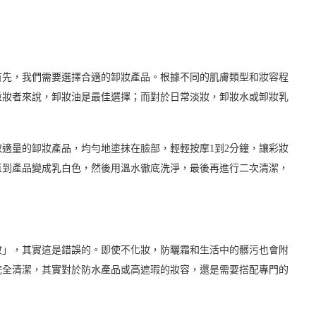
首先，我們需要選擇合適的卸妝產品。根據不同的肌膚類型和妝容程
重妝者來說，卸妝油是最佳選擇；而對於日常淡妝，卸妝水或卸妝乳
適量的卸妝產品，均勻地塗抹在臉部，輕輕按摩1到2分鐘，讓彩妝
直到產品變成乳白色，然後用溫水徹底洗淨，最後再進行二次清潔，
妝」，其實這是錯誤的。即使不化妝，防曬霜和生活中的髒污也會附
完全清潔，其實對於防水產品或高遮瑕的妝容，還是需要搭配專門的