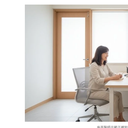
吳芮醫師示範正確卸