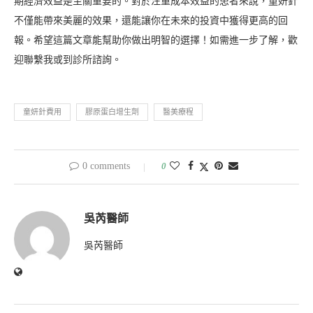
期經濟效益是至關重要的。對於注重成本效益的患者來說，童妍針
不僅能帶來美麗的效果，還能讓你在未來的投資中獲得更高的回
報。希望這篇文章能幫助你做出明智的選擇！如需進一步了解，歡
迎聯繫我或到診所諮詢。
童妍針費用
膠原蛋白增生劑
醫美療程
0 comments
0
吳芮醫師
吳芮醫師