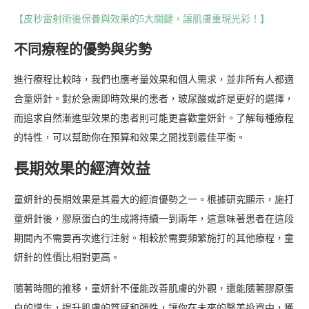
【皮秒雷射術後保養與效果的5大關鍵，讓肌膚重現光彩！】
不同療程的優勢與劣勢
進行療程比較時，我們也應考量效果和個人需求，並非所有人都適
合童妍針。對於急需即時效果的患者，玻尿酸或許是更好的選擇，
而追求自然漸進型效果的患者則可能更喜歡童妍針。了解每種療程
的特性，可以幫助你在預算和效果之間找到最佳平衡。
長期效果的經濟效益
童妍針的長期效果是其最大的經濟優勢之一。根據研究顯示，施打
童妍針後，膠原蛋白的生成將持續一到兩年，這意味著患者在這段
期間內不需要再次進行注射。相較於需要頻繁施打的其他療程，童
妍針的性價比相對更高。
隨著時間的推移，童妍針不僅能改善肌膚的外觀，還能隨著膠原蛋
白的增生，提升肌膚的質感和彈性，讓你在未來的醫美投資中，獲