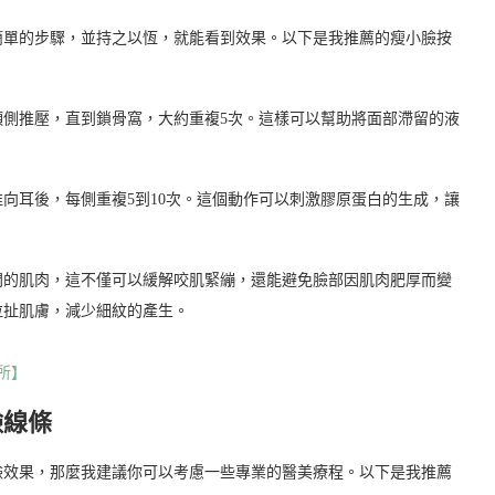
簡單的步驟，並持之以恆，就能看到效果。以下是我推薦的瘦小臉按
側推壓，直到鎖骨窩，大約重複5次。這樣可以幫助將面部滯留的液
向耳後，每側重複5到10次。這個動作可以刺激膠原蛋白的生成，讓
間的肌肉，這不僅可以緩解咬肌緊繃，還能避免臉部因肌肉肥厚而變
拉扯肌膚，減少細紋的產生。
所】
臉線條
臉效果，那麼我建議你可以考慮一些專業的醫美療程。以下是我推薦