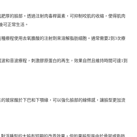
咬肌肥厚的臉部。透過注射肉毒桿菌素，可抑制咬肌的收縮，使得肌肉
打後可正常生活。
這種療程使用去氧膽酸的注射劑來溶解脂肪細胞。通常需要2到3次療
。
過電波和音波療程，刺激膠原蛋白的再生，效果自然且維持時間可達1到
彈性的玻尿酸於下巴和下顎緣，可以強化臉部的線條感，讓臉型更加流
，對浮腫型的大臉有短期的改善效果。但如果臉型是由於骨架或脂肪