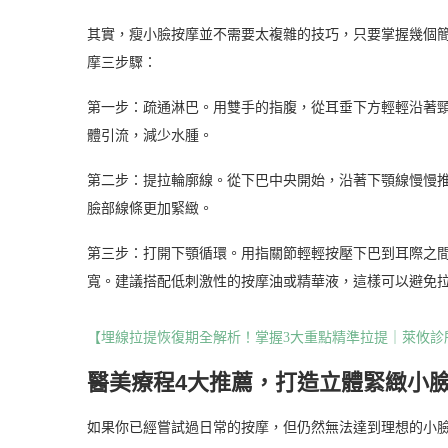
其實，瘦小臉按摩並不需要太複雜的技巧，只要掌握幾個
摩三步驟：
第一步：疏通淋巴。用雙手的指腹，從耳垂下方輕輕沿著頸
體引流，減少水腫。
第二步：提拉輪廓線。從下巴中央開始，沿著下顎線慢慢推
臉部線條更加緊緻。
第三步：打開下顎循環。用指關節輕輕按壓下巴到耳際之
寬。建議搭配低刺激性的按摩油或精華液，這樣可以避免
【埋線拉提恢復期全解析！掌握3大重點精準拉提｜萊攸診
醫美療程4大推薦，打造立體緊緻小
如果你已經嘗試過日常的按摩，但仍然無法達到理想的小