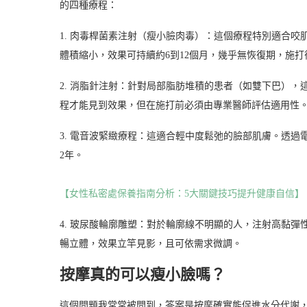
的四種療程：
1. 肉毒桿菌素注射（瘦小臉肉毒）：這個療程特別適合
體積縮小，效果可持續約6到12個月，幾乎無恢復期，施
2. 消脂針注射：針對局部脂肪堆積的患者（如雙下巴），
程才能見到效果，但在施打前必須由專業醫師評估適用性
3. 電音波緊緻療程：這適合輕中度鬆弛的臉部肌膚。透
2年。
【女性私密處保養指南分析：5大關鍵技巧提升健康自信】
4. 玻尿酸輪廓雕塑：對於輪廓線不明顯的人，注射高黏
暢立體，效果立竿見影，且可依需求微調。
按摩真的可以瘦小臉嗎？
這個問題我常常被問到，答案是按摩確實能促進水分代謝