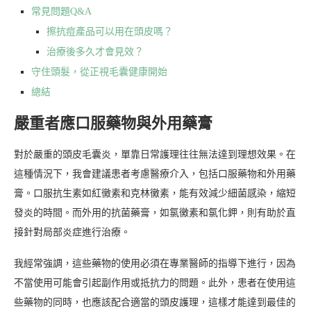
常見問題Q&A
擦抗痘產品可以用在頭皮嗎？
治療後多久才會見效？
守住頭髮，從正視毛囊健康開始
總結
嚴重者應口服藥物與外用藥膏
對於嚴重的頭皮毛囊炎，單靠日常護理往往無法達到理想效果。在
這種情況下，我會建議患者考慮醫療介入，包括口服藥物和外用藥
膏。口服抗生素如紅黴素和克林黴素，能有效減少細菌感染，縮短
發炎的時間。而外用的抗菌藥膏，如氯黴素和氯化鉀，則有助於直
接針對局部炎症進行治療。
我經常強調，這些藥物的使用必須在專業醫師的指導下進行，因為
不當使用可能會引起副作用或抵抗力的問題。此外，患者在使用這
些藥物的同時，也應該配合適當的頭皮護理，這樣才能達到最佳的