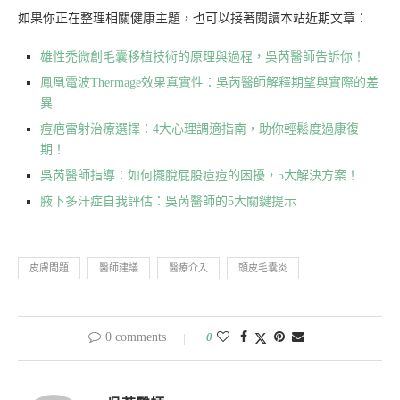
如果你正在整理相關健康主題，也可以接著閱讀本站近期文章：
雄性禿微創毛囊移植技術的原理與過程，吳芮醫師告訴你！
鳳凰電波Thermage效果真實性：吳芮醫師解釋期望與實際的差
異
痘疤雷射治療選擇：4大心理調適指南，助你輕鬆度過康復
期！
吳芮醫師指導：如何擺脫屁股痘痘的困擾，5大解決方案！
腋下多汗症自我評估：吳芮醫師的5大關鍵提示
皮膚問題
醫師建議
醫療介入
頭皮毛囊炎
0 comments
0