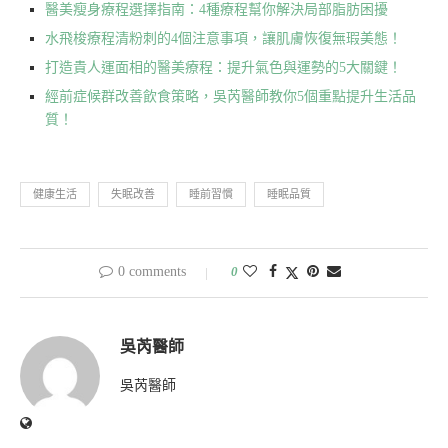
醫美瘦身療程選擇指南：4種療程幫你解決局部脂肪困擾
水飛梭療程清粉刺的4個注意事項，讓肌膚恢復無瑕美態！
打造貴人運面相的醫美療程：提升氣色與運勢的5大關鍵！
經前症候群改善飲食策略，吳芮醫師教你5個重點提升生活品
質！
健康生活
失眠改善
睡前習慣
睡眠品質
0 comments
0
吳芮醫師
吳芮醫師