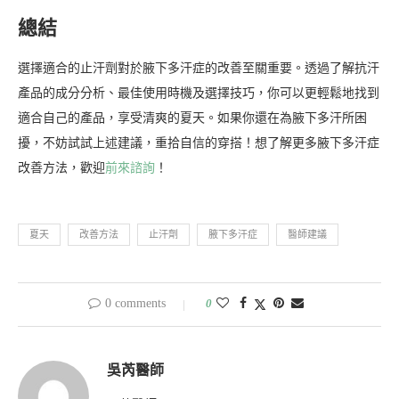
總結
選擇適合的止汗劑對於腋下多汗症的改善至關重要。透過了解抗汗
產品的成分分析、最佳使用時機及選擇技巧，你可以更輕鬆地找到
適合自己的產品，享受清爽的夏天。如果你還在為腋下多汗所困
擾，不妨試試上述建議，重拾自信的穿搭！想了解更多腋下多汗症
改善方法，歡迎
前來諮詢
！
夏天
改善方法
止汗劑
腋下多汗症
醫師建議
0 comments
0
吳芮醫師