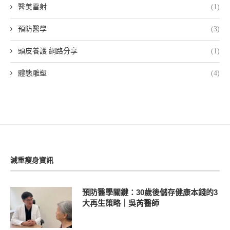
醫美雷射
(1)
預防醫學
(3)
頭皮養護 網路分享
(1)
體態雕塑
(4)
減重瘦身資訊
預防醫學關鍵：30歲後儲存健康本錢的3
大再生策略｜吳芮醫師