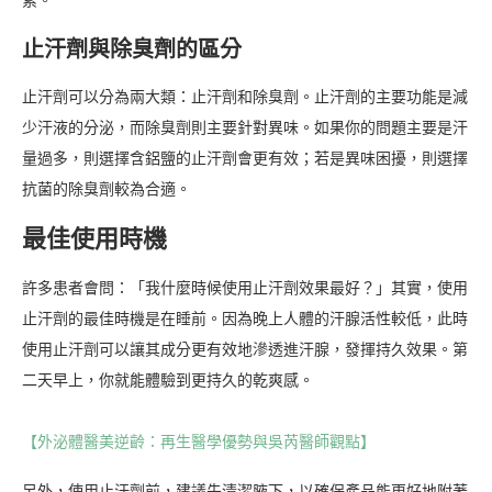
素。
止汗劑與除臭劑的區分
止汗劑可以分為兩大類：止汗劑和除臭劑。止汗劑的主要功能是減
少汗液的分泌，而除臭劑則主要針對異味。如果你的問題主要是汗
量過多，則選擇含鋁鹽的止汗劑會更有效；若是異味困擾，則選擇
抗菌的除臭劑較為合適。
最佳使用時機
許多患者會問：「我什麼時候使用止汗劑效果最好？」其實，使用
止汗劑的最佳時機是在睡前。因為晚上人體的汗腺活性較低，此時
使用止汗劑可以讓其成分更有效地滲透進汗腺，發揮持久效果。第
二天早上，你就能體驗到更持久的乾爽感。
【外泌體醫美逆齡：再生醫學優勢與吳芮醫師觀點】
另外，使用止汗劑前，建議先清潔腋下，以確保產品能更好地附著