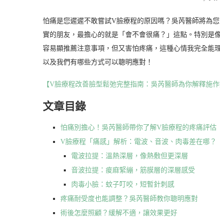
怕痛是您遲遲不敢嘗試V臉療程的原因嗎？吳芮醫師將為
實的朋友，最擔心的就是「會不會很痛？」這點。特別是
容易顯推薦注意事項，但又害怕疼痛，這種心情我完全能
以及我們有哪些方式可以聰明應對！
【V臉療程改善臉型鬆弛完整指南：吳芮醫師為你解釋施作
文章目錄
怕痛別擔心！吳芮醫師帶你了解V臉療程的疼痛評估
V臉療程「痛感」解析：電波、音波、肉毒差在哪？
電波拉提：溫熱深層，像熱敷但更深層
音波拉提：痠麻緊繃，筋膜層的深層感受
肉毒小臉：蚊子叮咬，短暫針刺感
疼痛耐受度也能調整？吳芮醫師教你聰明應對
術後怎麼照顧？緩解不適，讓效果更好