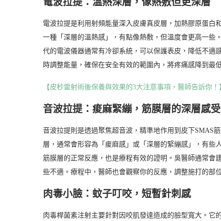
電波拉提：溫熱深層，像熱敷但更深層
電波拉提是利用射頻能量深入皮膚真皮層，加熱膠原蛋白
一種「深層的溫熱感」，有點像熱敷，但溫度會更高一些
代的電波儀器通常有冷卻系統，可以保護表皮，降低不適
時調整能量，確保在安全有效的範圍內，將疼痛感降到最
【皮秒雷射術後保養與效果的3大注意事項，醫師告訴你！
音波拉提：痠麻緊繃，筋膜層的深層感受
音波拉提則是透過聚焦超音波，精準地作用到皮下SMAS
層，通常會形容為「痠麻感」或「深層的緊繃感」，有些
筋膜層的正常反應，也是療程有效的證明。吳醫師通常會
些不適。療程中，醫師也會觀察你的反應，調整施打的部
肉毒小臉：蚊子叮咬，短暫針刺感
肉毒桿菌素注射主要針對因咬肌發達造成的臉型寬大。它