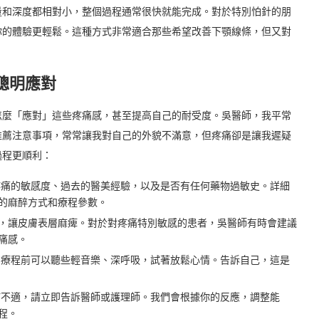
量和深度都相對小，整個過程通常很快就能完成。對於特別怕針的朋
你的體驗更輕鬆。這種方式非常適合那些希望改善下顎線條，但又對
聰明應對
怎麼「應對」這些疼痛感，甚至提高自己的耐受度。吳醫師，我平常
推薦注意事項，常常讓我對自己的外貌不滿意，但疼痛卻是讓我遲疑
過程更順利：
痛的敏感度、過去的醫美經驗，以及是否有任何藥物過敏史。詳細
的麻醉方式和療程參數。
，讓皮膚表層麻痺。對於對疼痛特別敏感的患者，吳醫師有時會建議
痛感。
療程前可以聽些輕音樂、深呼吸，試著放鬆心情。告訴自己，這是
不適，請立即告訴醫師或護理師。我們會根據你的反應，調整能
程。