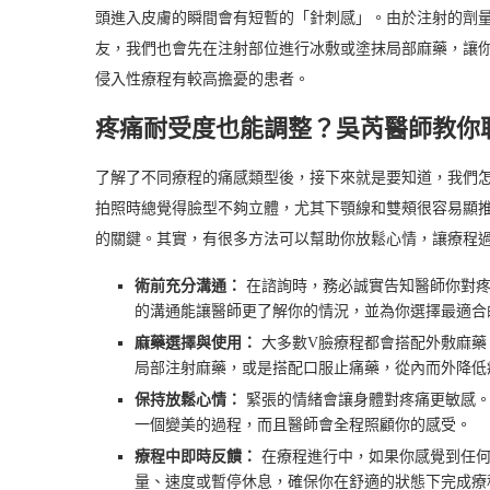
頭進入皮膚的瞬間會有短暫的「針刺感」。由於注射的劑
友，我們也會先在注射部位進行冰敷或塗抹局部麻藥，讓
侵入性療程有較高擔憂的患者。
疼痛耐受度也能調整？吳芮醫師教你
了解了不同療程的痛感類型後，接下來就是要知道，我們
拍照時總覺得臉型不夠立體，尤其下顎線和雙頰很容易顯
的關鍵。其實，有很多方法可以幫助你放鬆心情，讓療程
術前充分溝通：
在諮詢時，務必誠實告知醫師你對疼
的溝通能讓醫師更了解你的情況，並為你選擇最適合
麻藥選擇與使用：
大多數V臉療程都會搭配外敷麻藥
局部注射麻藥，或是搭配口服止痛藥，從內而外降低
保持放鬆心情：
緊張的情緒會讓身體對疼痛更敏感。
一個變美的過程，而且醫師會全程照顧你的感受。
療程中即時反饋：
在療程進行中，如果你感覺到任何
量、速度或暫停休息，確保你在舒適的狀態下完成療