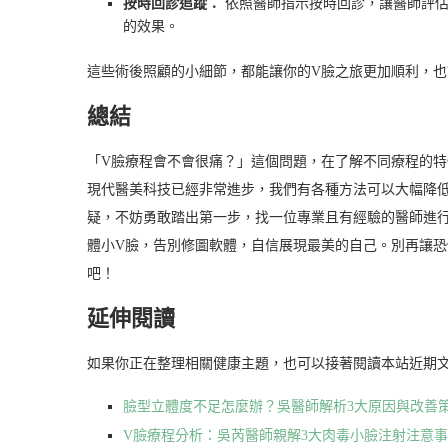
按時回診追蹤：
依照醫師指示按時回診，讓醫師評估
的效果。
這些術後照顧的小細節，都能讓你的V臉之旅更加順利，
總結
「V臉療程會不會很痛？」這個問題，在了解不同療程的
現代醫美科技已經非常進步，我們有各種方法可以大幅降
疑，不妨勇敢踏出第一步，找一位專業且有經驗的醫師進
體小V臉，告別修圖軟體，自信展現最美的自己。別再讓
吧！
延伸閱讀
如果你正在整理相關健康主題，也可以接著閱讀本站近期
臉型立體度不足怎麼辦？吳醫師解析3大原因與改善
V臉療程分析：吳芮醫師親解3大肉毒小臉注射注意