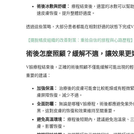
術後冰敷與舒緩：
療程結束後，適當的冰敷可以幫助
速皮膚恢復，提升整體舒適度。
透過這些策略，大部分患者都能在相對舒適的狀態下完成
【擺脫橘皮組織的改善對策：重拾自信的旅程與心路歷程
術後怎麼照顧？緩解不適，讓效果更
V臉療程結束後，正確的術後照顧不僅能緩解可能出現的
重要的建議：
加強保濕：
治療後的皮膚可能會比較乾燥或有輕微緊
膚屏障恢復，減少不適。
全面防曬：
無論是哪種V臉療程，術後都應避免紫外
黑，這對皮膚的恢復和效果維持至關重要。
避免高溫環境：
療程後短期內，建議避免泡溫泉、三
膚，影響恢復。