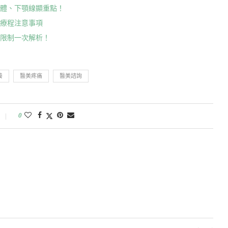
立體、下顎線顯重點！
臉療程注意事項
齡限制一次解析！
養
醫美疼痛
醫美諮詢
0