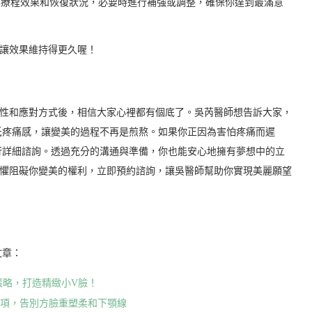
療程效果和恢復狀況，必要時進行補強或調整，確保你達到最滿意
也讓效果維持得更久喔！
特性和應對方式後，相信大家心裡都有個底了。吳芮醫師想告訴大家，
低疼痛感，讓變美的過程不再是煎熬。如果你正因為害怕疼痛而遲
行詳細諮詢。透過充分的溝通與準備，你也能安心地擁有夢想中的立
恐懼阻礙你變美的權利，立即預約諮詢，讓吳醫師幫助你實現美麗願望
文章：
策略，打造精緻小V臉！
事項，告別方臉重塑柔和下顎線