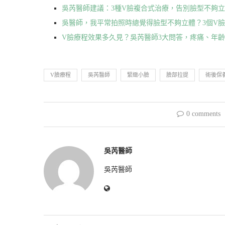
吳芮醫師建議：3種V臉複合式治療，告別臉型不夠
吳醫師，我平常拍照時總覺得臉型不夠立體？3個V
V臉療程效果多久見？吳芮醫師3大問答，疼痛、年
V臉療程
吳芮醫師
緊緻小臉
臉部拉提
術後保
0 comments
吳芮醫師
吳芮醫師