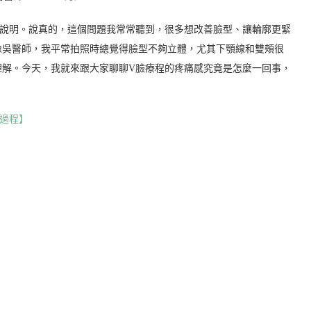
您說明。說真的，這個問題我常常聽到，很多想改善臉型、讓輪廓更緊
像吳醫師，我平常拍照時總覺得臉型不夠立體，尤其下顎線和雙頰很
理解。今天，我就來跟大家聊聊V臉療程的疼痛感究竟是怎麼一回事，
過程】