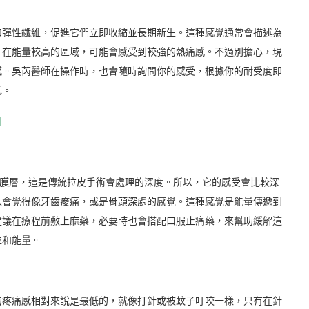
和彈性纖維，促進它們立即收縮並長期新生。這種感覺通常會描述為
。在能量較高的區域，可能會感受到較強的熱痛感。不過別擔心，現
感。吳芮醫師在操作時，也會隨時詢問你的感受，根據你的耐受度即
低。
】
筋膜層，這是傳統拉皮手術會處理的深度。所以，它的感受會比較深
人會覺得像牙齒痠痛，或是骨頭深處的感覺。這種感覺是能量傳遞到
建議在療程前敷上麻藥，必要時也會搭配口服止痛藥，來幫助緩解這
位和能量。
的疼痛感相對來說是最低的，就像打針或被蚊子叮咬一樣，只有在針