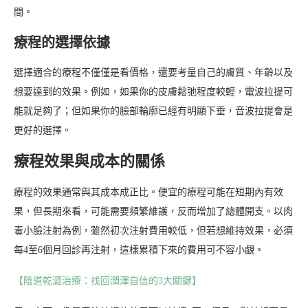
間。
療程的選擇依據
選擇適合的療程不僅僅是看價格，還要考量自己的膚質、年齡以及
想要達到的效果。例如，如果你的皮膚鬆弛程度較輕，電波拉提可
能就足夠了；但如果你的臉部輪廓已經有明顯下垂，音波拉提會是
更好的選擇。
療程效果與成本的關係
療程的效果通常與其成本成正比。便宜的療程可能在短期內有效
果，但長期來看，可能需要頻繁維護，反而增加了總體開支。以肉
毒小臉注射為例，雖然初次注射費用較低，但若想維持效果，必須
每4至6個月回診再注射，這樣累積下來的費用可不容小覷。
【陰道乾澀治療：找回潤澤自信的3大關鍵】