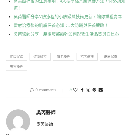
醫美療程後的注意事項：4大換季枯水肌保養方法，你必須知
道！
吳芮醫師分享V臉療程的小臉緊緻技術更新，讓你重獲青春
雷射治療後的肌膚保養必知：5大防曬與保養策略！
吳芮醫師分享，產後腹部鬆弛如何影響生活品質與自信心
健康促進
健康維持
抗老療程
抗老選擇
皮膚保養
美容療程
0 comments
0
吳芮醫師
吳芮醫師