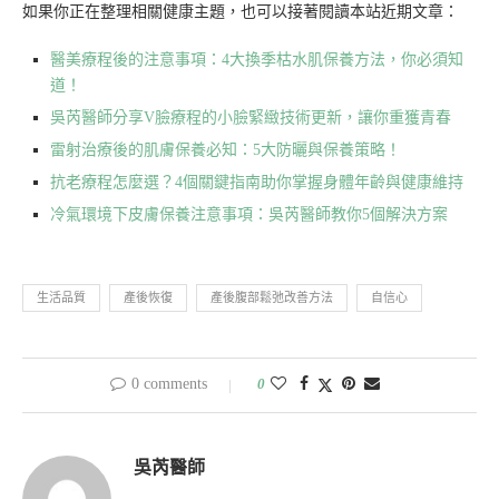
如果你正在整理相關健康主題，也可以接著閱讀本站近期文章：
醫美療程後的注意事項：4大換季枯水肌保養方法，你必須知
道！
吳芮醫師分享V臉療程的小臉緊緻技術更新，讓你重獲青春
雷射治療後的肌膚保養必知：5大防曬與保養策略！
抗老療程怎麼選？4個關鍵指南助你掌握身體年齡與健康維持
冷氣環境下皮膚保養注意事項：吳芮醫師教你5個解決方案
生活品質
產後恢復
產後腹部鬆弛改善方法
自信心
0 comments
0
吳芮醫師