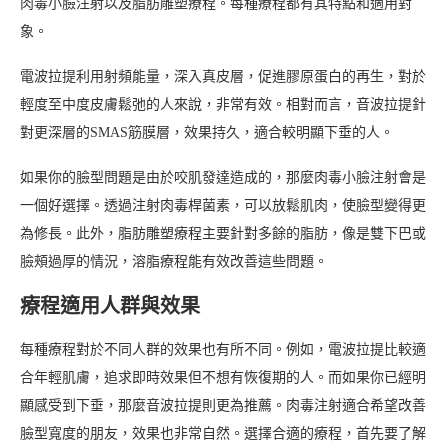
肉毒小臉注射以及脂肪雕塑療程。每種療程都有其特點和適用對
象。
電波拉提利用射頻能量，深入真皮層，促進膠原蛋白的再生，對於
輕度至中度皮膚鬆弛的人來說，非常有效。相對而言，音波拉提針
對更深層的SMAS筋膜層，效果持久，適合較明顯下垂的人。
如果你的臉型問題是由於咬肌發達造成的，那麼肉毒小臉注射會是
一個好選擇。透過注射肉毒桿菌素，可以放鬆肌肉，使臉型變得更
為修長。此外，脂肪雕塑療程主要針對多餘的脂肪，像是雙下巴或
臉頰過厚的情況，溶脂療程能有效改善這些問題。
療程適用人群與效果
每種療程對於不同人群的效果也有所不同。例如，電波拉提比較適
合年輕肌膚，追求即時效果但不想有恢復期的人。而如果你已經明
顯感受到下垂，那麼音波拉提則更為推薦。肉毒注射適合希望改善
臉型寬度的朋友，效果也非常自然。選擇合適的療程，首先要了解