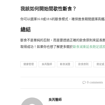
我該如何開始間歇性斷食？
你可以選擇16:8或18:6的斷食模式，確保進食期間選擇
總結
斷食不是單純的忍耐，而是要透過正確的飲食原則來延長
取得成功！如果你也想了解更多關於
斷食減重延長飽足感
健康管理
吳芮醫師
斷食減重
飲食原則
飽足感
0 comments
吳芮醫師