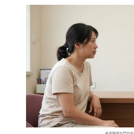
吳芮醫師在門診中