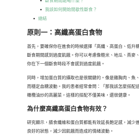
斷食期間能喝什麼？
我該如何開始間歇性斷食？
總結
原則一：高纖高蛋白食物
首先，要確保你在進食的時候選擇「高纖、高蛋白、低升
斷食期間感到過度飢餓。你可以考慮像糙米、地瓜、燕麥
你在下一個斷食時段不會感到過度飢餓。
同時，增加蛋白質的攝取也是很關鍵的。像是雞胸肉、魚
而穩定血糖波動。我的患者經常會問：「那我該怎麼搭配
橄欖油炒的高麗菜，這樣的搭配不僅美味，還很健康。
為什麼高纖高蛋白食物有效？
研究顯示，膳食纖維和蛋白質都能有效延長飽足感，減少
良好的狀態，減少因飢餓而造成的情緒波動。