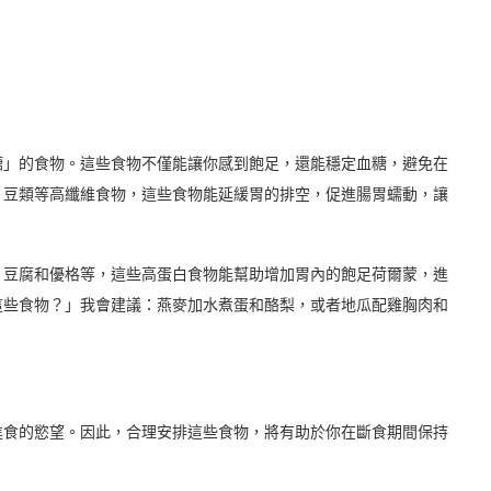
糖」的食物。這些食物不僅能讓你感到飽足，還能穩定血糖，避免在
、豆類等高纖維食物，這些食物能延緩胃的排空，促進腸胃蠕動，讓
、豆腐和優格等，這些高蛋白食物能幫助增加胃內的飽足荷爾蒙，進
這些食物？」我會建議：燕麥加水煮蛋和酪梨，或者地瓜配雞胸肉和
進食的慾望。因此，合理安排這些食物，將有助於你在斷食期間保持