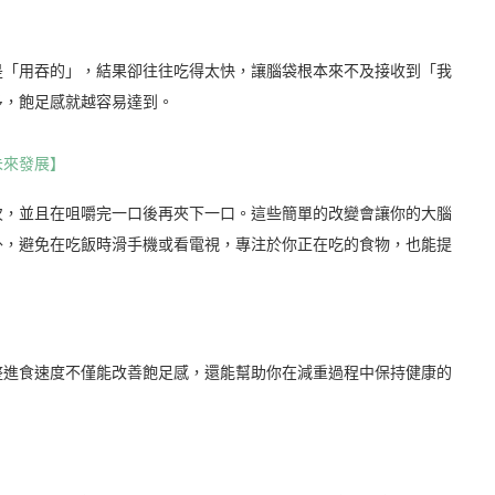
是「用吞的」，結果卻往往吃得太快，讓腦袋根本來不及接收到「我
多，飽足感就越容易達到。
未來發展】
0次，並且在咀嚼完一口後再夾下一口。這些簡單的改變會讓你的大腦
外，避免在吃飯時滑手機或看電視，專注於你正在吃的食物，也能提
整進食速度不僅能改善飽足感，還能幫助你在減重過程中保持健康的