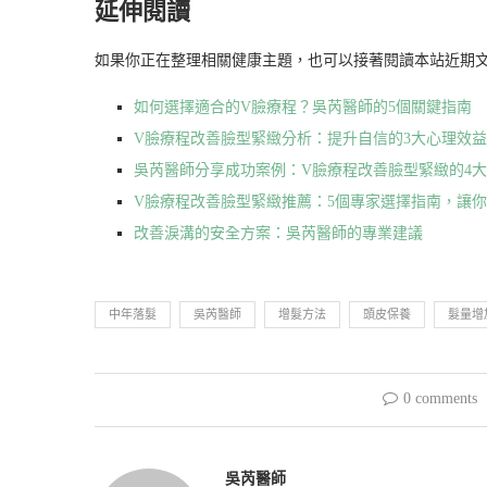
延伸閱讀
如果你正在整理相關健康主題，也可以接著閱讀本站近期
如何選擇適合的V臉療程？吳芮醫師的5個關鍵指南
V臉療程改善臉型緊緻分析：提升自信的3大心理效益
吳芮醫師分享成功案例：V臉療程改善臉型緊緻的4
V臉療程改善臉型緊緻推薦：5個專家選擇指南，讓
改善淚溝的安全方案：吳芮醫師的專業建議
中年落髮
吳芮醫師
增髮方法
頭皮保養
髮量增
0 comments
吳芮醫師