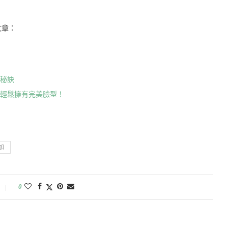
文章：
大秘訣
你輕鬆擁有完美臉型！
加
0