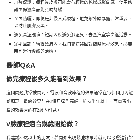
加強保濕：療程後皮膚可能會有輕微的乾燥或緊繃感，使用修
護型保濕產品能幫助舒緩。
全面防曬：即使是非侵入式療程，避免紫外線暴露非常重要，
以防止肌膚反黑。
避免高溫環境：短期內應避免泡溫泉、去蒸汽室等高溫活動。
定期回診：術後幾周內，我們會建議回診觀察療程效果，必要
時可進行後續的治療。
醫師Q&A
做完療程後多久能看到效果？
這個問題我常被問到，電波和音波療程的效果通常在1到2個月內逐
漸顯現，最終效果則在3個月達到高峰，維持半年以上。而肉毒小
臉的效果大約在2週內可見。
V臉療程適合幾歲開始做？
我建議30歲以上的朋友，若開始出現鬆弛跡象時就可以考慮進行評