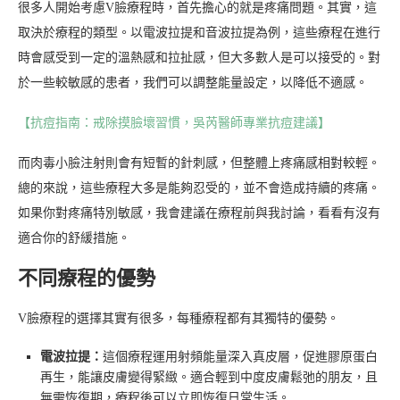
很多人開始考慮V臉療程時，首先擔心的就是疼痛問題。其實，這
取決於療程的類型。以電波拉提和音波拉提為例，這些療程在進行
時會感受到一定的溫熱感和拉扯感，但大多數人是可以接受的。對
於一些較敏感的患者，我們可以調整能量設定，以降低不適感。
【抗痘指南：戒除摸臉壞習慣，吳芮醫師專業抗痘建議】
而肉毒小臉注射則會有短暫的針刺感，但整體上疼痛感相對較輕。
總的來說，這些療程大多是能夠忍受的，並不會造成持續的疼痛。
如果你對疼痛特別敏感，我會建議在療程前與我討論，看看有沒有
適合你的舒緩措施。
不同療程的優勢
V臉療程的選擇其實有很多，每種療程都有其獨特的優勢。
電波拉提：
這個療程運用射頻能量深入真皮層，促進膠原蛋白
再生，能讓皮膚變得緊緻。適合輕到中度皮膚鬆弛的朋友，且
無需恢復期，療程後可以立即恢復日常生活。