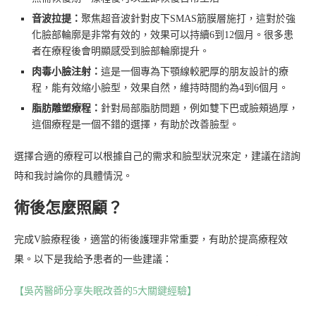
音波拉提：
聚焦超音波針對皮下SMAS筋膜層施打，這對於強
化臉部輪廓是非常有效的，效果可以持續6到12個月。很多患
者在療程後會明顯感受到臉部輪廓提升。
肉毒小臉注射：
這是一個專為下顎線較肥厚的朋友設計的療
程，能有效縮小臉型，效果自然，維持時間約為4到6個月。
脂肪雕塑療程：
針對局部脂肪問題，例如雙下巴或臉頰過厚，
這個療程是一個不錯的選擇，有助於改善臉型。
選擇合適的療程可以根據自己的需求和臉型狀況來定，建議在諮詢
時和我討論你的具體情況。
術後怎麼照顧？
完成V臉療程後，適當的術後護理非常重要，有助於提高療程效
果。以下是我給予患者的一些建議：
【吳芮醫師分享失眠改善的5大關鍵經驗】